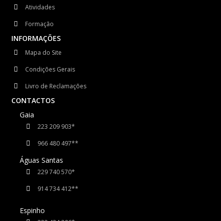
Atividades
Formação
INFORMAÇÕES
Mapa do Site
Condições Gerais
Livro de Reclamações
CONTACTOS
Gaia
223 209 903*
966 480 497**
Águas Santas
229 740 570*
914 734 412​**
Espinho