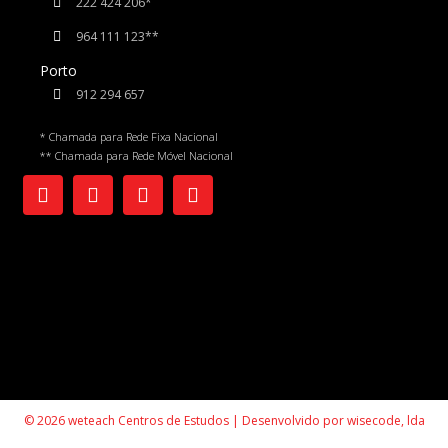
222 424 206*
964 111 123**
Porto
912 294 657
* Chamada para Rede Fixa Nacional
** Chamada para Rede Móvel Nacional
© 2026 weteach Centros de Estudos | Desenvolvido por
wisecode, lda